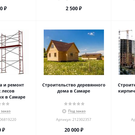
00
₽
2 500
₽
а и ремонт
Строительство деревянного
Строит
 лесов
дома в Самаре
кирпич
х в Самаре
 заказ
Под заказ
206819220
Артикул: 212302357
Ар
0
₽
20 000
₽