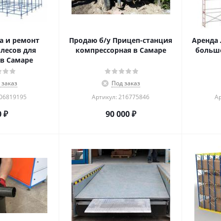
а и ремонт
Продаю б/у Прицеп-станция
Аренда 
лесов для
компрессорная в Самаре
больше
в Самаре
 заказ
Под заказ
206819195
Артикул: 216775846
Ар
0
₽
90 000
₽