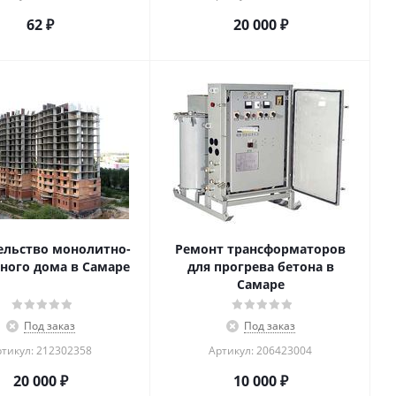
62
₽
20 000
₽
ельство монолитно-
Ремонт трансформаторов
ного дома в Самаре
для прогрева бетона в
Самаре
Под заказ
Под заказ
тикул: 212302358
Артикул: 206423004
20 000
₽
10 000
₽