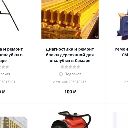
а и ремонт
Диагностика и ремонт
Ремон
опалубки в
балки деревянной для
СМ
аре
опалубки в Самаре
 заказ
Под заказ
206816291
Артикул: 206819215
Ар
0
₽
100
₽