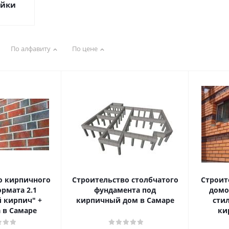
ойки
По алфавиту
По цене
о кирпичного
Строительство столбчатого
Строит
рмата 2.1
фундамента под
домо
 кирпич" +
кирпичный дом в Самаре
сти
 в Самаре
ки