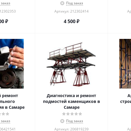
 заказ
Под заказ
212302353
Артикул: 212302414
Ар
00
₽
4 500
₽
 ремонт
Диагностика и ремонт
А
льного
подмостей каменщиков в
стро
я в Самаре
Самаре
 заказ
Под заказ
206421541
Артикул: 206819239
Ар