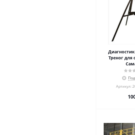
Диагностик
Треног для 
Сам
Под
Артикул: 
10