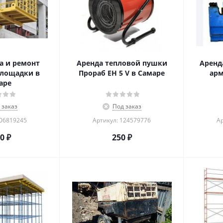
а и ремонт
Аренда тепловой пушки
Аренд
лощадки в
Прораб EH 5 V в Самаре
арм
аре
 заказ
Под заказ
206819245
Артикул: 124579776
Ар
00
₽
250
₽