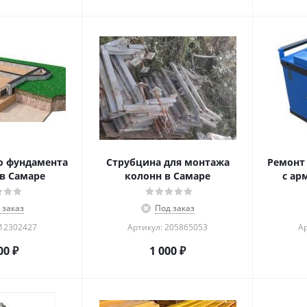
о фундамента
Струбцина для монтажа
Ремонт 
в Самаре
колонн в Самаре
с ар
 заказ
Под заказ
212302427
Артикул: 205865053
Ар
00
₽
1 000
₽