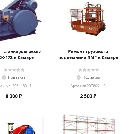
т станка для резки
Ремонт грузового
Ж-172 в Самаре
подъёмника ПМГ в Самаре
Под заказ
Под заказ
тикул: 206418314
Артикул: 207809442
8 000
₽
2 500
₽