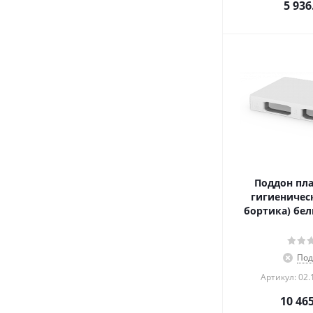
5 936
Поддон пл
гигиеническ
бортика) бел
Под
Артикул: 02.
10 46