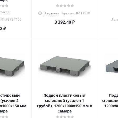
 заказ
Под заказ
Артикул: 02.115.91
.91.PEF.S.T106
Арти
3 392.40
₽
32
₽
астиковый
Поддон пластиковый
Под
(усилен 2
сплошной (усилен 1
сплошно
0х1000х150 мм
трубой), 1200х1000х150 мм в
1200x8
маре
Самаре