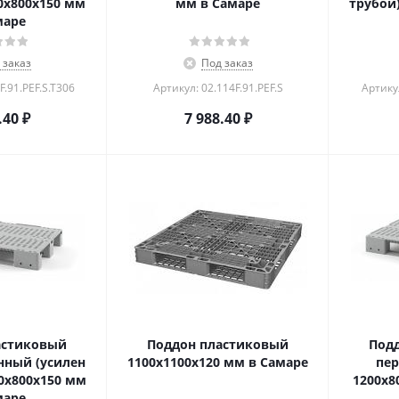
0х800х150 мм
мм в Самаре
трубой)
маре
 заказ
Под заказ
F.91.PEF.S.T306
Артикул: 02.114F.91.PEF.S
Артикул
.40
₽
7 988.40
₽
астиковый
Поддон пластиковый
Под
ный (усилен
1100x1100x120 мм в Самаре
пе
00х800х150 мм
1200х8
маре