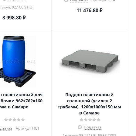
тикул: 02.106.91.Q
11 476.80
₽
8 998.80
₽
н пластиковый для
Поддон пластиковый
 бочки 962x762x160
сплошной (усилен 2
мм в Самаре
трубами), 1200х1000х150 мм
в Самаре
Под заказ
д заказ
Артикул: ПС1
Артикул: 02.114F.91.PEF.S.Т308