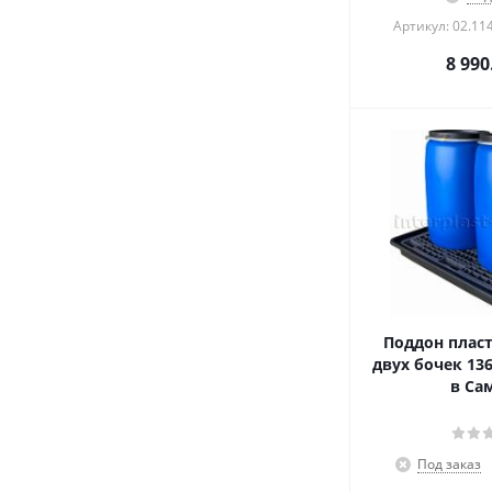
Артикул: 02.114
8 990
Поддон плас
двух бочек 13
в Са
Под заказ