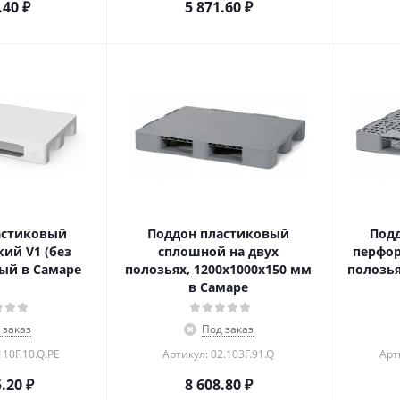
.40
₽
5 871.60
₽
астиковый
Поддон пластиковый
Под
ий V1 (без
сплошной на двух
перфор
ый в Самаре
полозьях, 1200x1000x150 мм
полозья
в Самаре
 заказ
Под заказ
110F.10.Q.PE
Артикул: 02.103F.91.Q
Арт
5.20
₽
8 608.80
₽