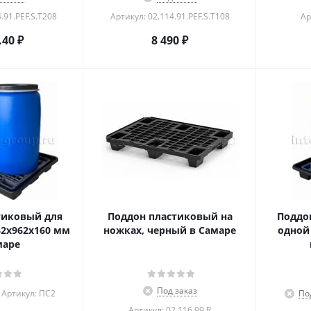
.91.PEF.S.Т208
Артикул: 02.114.91.PEF.S.Т108
Ар
.40
₽
8 490
₽
тиковый для
Поддон пластиковый на
Поддо
62x962x160 мм
ножках, черный в Самаре
одной
маре
Под заказ
Артикул: ПС2
По
Артикул: 02.116.99.R