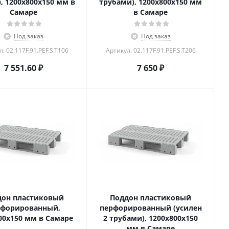
, 1200х800х150 мм в
трубами), 1200х800х150 мм
Самаре
в Самаре
Под заказ
Под заказ
: 02.117F.91.PEF.S.T106
Артикул: 02.117F.91.PEF.S.T206
7 551.60
₽
7 650
₽
дон пластиковый
Поддон пластиковый
рфорированный,
перфорированный (усилен
00х150 мм в Самаре
2 трубами), 1200х800х150
мм в Самаре