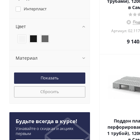
трубами), 120
в Са
Интерпласт
Под
Цвет
Артикул: 02.117
9 140
Материал
Сбросить
Будьте всегда в курсе!
Поддон пл
перфорирован
Узнавайте о скидках и акциях
1 трубой), 12
первым
в Са