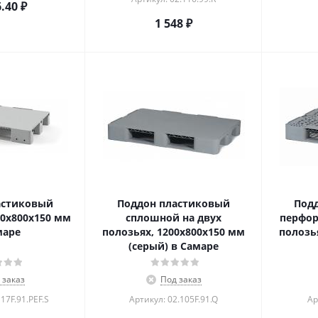
6.40
₽
1 548
₽
астиковый
Поддон пластиковый
Под
0х800х150 мм
сплошной на двух
перфор
маре
полозьях, 1200x800x150 мм
полозь
(серый) в Самаре
 заказ
Под заказ
17F.91.PEF.S
Артикул: 02.105F.91.Q
Ар