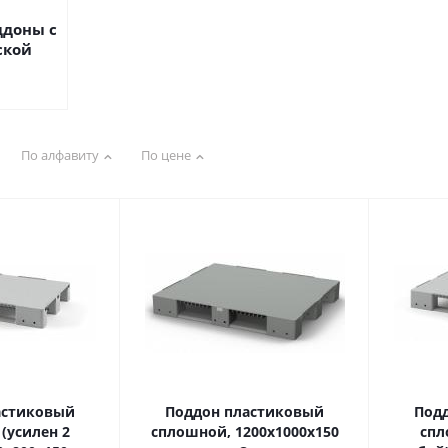
ддоны с
ской
По алфавиту
По цене
астиковый
Поддон пластиковый
Под
(усилен 2
сплошной, 1200х1000х150
спл