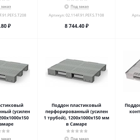
 заказ
Под заказ
F.91.PEF.S.Т208
Артикул: 02.114F.91.PEF.S.Т108
Арти
.80
₽
8 744.40
₽
астиковый
Поддон пластиковый
Поддо
ный (усилен
перфорированный (усилен
конт
200х1000х150
1 трубой), 1200х1000х150 мм
амаре
в Самаре
 заказ
Под заказ