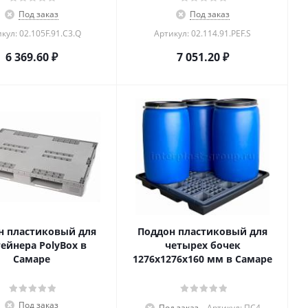
Под заказ
Под заказ
кул: 02.105F.91.С3.Q
Артикул: 02.114.91.PEF.S
6 369.60
₽
7 051.20
₽
н пластиковый для
Поддон пластиковый для
ейнера PolyBox в
четырех бочек
Самаре
1276x1276x160 мм в Самаре
Под заказ
Под заказ
Артикул: ПС4