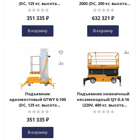
(DC, 125 кг, высота
200S (DC, 200 кг, высота
подъема 4 м) SMART в
подъема 10 м) SMART в
Самаре
Самаре
351 335
₽
632 321
₽
В корзину
В корзину
Подъемник
Подъемник ножничный
одномачтовый GTWY 6-100
несамоходный SJY-0.4-16
(DC, 125 кг, высота
(220V, 400 кг, высота
подъема 6 м) SMART в
подъема 16 м) SMART в
Самаре
Самаре
351 335
₽
В корзину