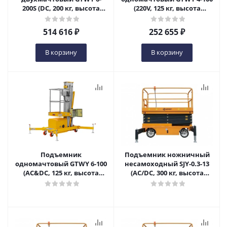
200S (DC, 200 кг, высота
(220V, 125 кг, высота
подъема 6 м) SMART в
подъема 4 м) SMART в
Самаре
Самаре
514 616
₽
252 655
₽
В корзину
В корзину
Подъемник
Подъемник ножничный
одномачтовый GTWY 6-100
несамоходный SJY-0.3-13
(AC&DC, 125 кг, высота
(AC/DC, 300 кг, высота
подъема 6 м) SMART в
подъема 13 м) SMART в
Самаре
Самаре