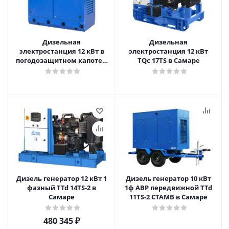
Дизельная
Дизельная
электростанция 12 кВт в
электростанция 12 кВт
погодозащитном капоте с
TQc 17TS в Самаре
двигателем Mitsubishi с
АВР TMS 17 LZ CT А в
Самаре
Дизель генератор 12 кВт 1
Дизель генератор 10 кВт
фазный TTd 14TS-2 в
1ф АВР передвижной TTd
Самаре
11TS-2 CTAMB в Самаре
480 345
₽