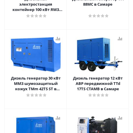
электростанция
88MC в Самаре
контейнер 100 кВт ЯМЗ
Stamford TYz 140ST CG в
Самаре
Дизель генератор 30 кВт
Дизель генератор 12 кВт
ММЗ шумозащитный
АВР передвижной TTd
кожух TMm 42TS ST в
17TS CTAMB в Самаре
Самаре